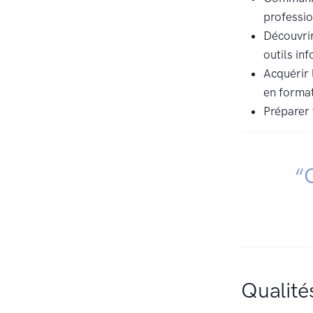
professi
Découvrir
outils in
Acquérir 
en format
Préparer 
“
Qualité