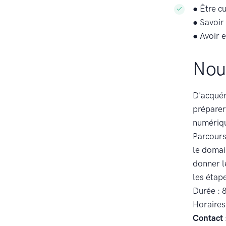
● Être c
● Savoir 
● Avoir e
Nou
D'acquér
préparer
numériqu
Parcours
le domai
donner l
les étap
Durée : 
Horaires
Contact