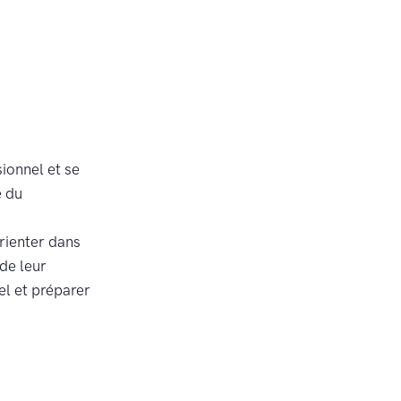
ionnel et se
e du
orienter dans
de leur
el et préparer